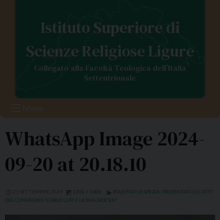
S
k
Istituto Superiore di
i
p
Scienze Religiose Ligure
t
o
Collegato alla Facoltà Teologica dell’Italia
c
Settentrionale
o
n
Menu
t
e
WhatsApp Image 2024-
n
t
09-20 at 20.18.10
21 SETTEMBRE 2024
1200 × 1600
POLO FAD LA SPEZIA: PRESENTATI GLI ATTI
DEL CONVEGNO “CARLO LUPI E LA SUA DIOCESI”