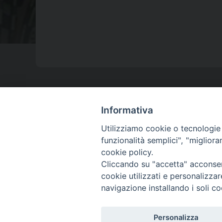
Istituto Superiore
Informativa
di Scienze Religiose
Utilizziamo cookie o tecnologie s
Ligure
funzionalità semplici", "miglior
cookie policy.
Cliccando su "accetta" acconsent
cookie utilizzati e personalizza
navigazione installando i soli co
Personalizza