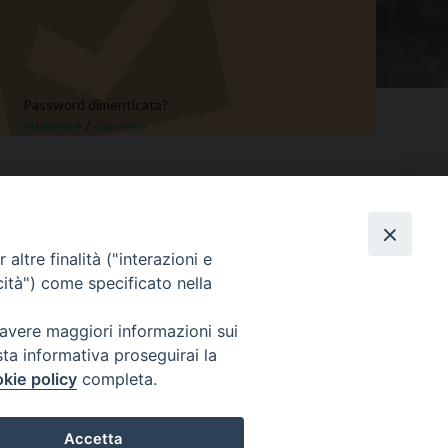
Password dimenticata?
studente
/
docente
Sede ISSRL Genova
a - tel 010.5530657 - mail: issr@diocesi.genova.it
altre finalità ("interazioni e
Polo Didattico FAD Albenga
cità") come specificato nella
V) - tel 334 5716127 – mail: issralbenga@gmail.com
 avere maggiori informazioni sui
Polo Didattico FAD La Spezia
sta informativa proseguirai la
alaspina n 1 La Spezia - tel e fax 0187 735485 mail:
kie policy
completa.
segreteriaissrsp@libero.it
Accetta