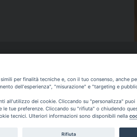
via Serra 6c Genov
imili per finalità tecniche e, con il tuo consenso, anche per 
amento dell'esperienza", "misurazione" e "targeting e pubbli
Via G. Galilei 36 Albenga (S
i all'utilizzo dei cookie. Cliccando su "personalizza" puoi
re le tue preferenze. Cliccando su "rifiuta" o chiudendo que
Via M
okie tecnici. Ulteriori informazioni sono disponibili nella
coo
Rifiuta