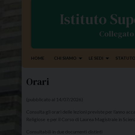
S
k
Istituto Sup
i
p
Collegato 
t
o
c
o
HOME
CHI SIAMO
LE SEDI
STATUTO
n
t
e
Orari
n
t
(pubblicato al 14/07/2026)
Consulta gli orari delle lezioni previste per l’anno a
Religiose e per il Corso di Laurea Magistrale in Scien
Consultabili in due documenti distinti