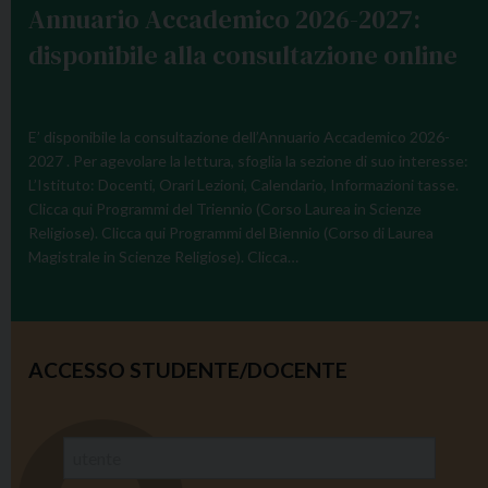
Annuario Accademico 2026-2027:
N
a
disponibile alla consultazione online
v
i
g
E’ disponibile la consultazione dell’Annuario Accademico 2026-
a
2027 . Per agevolare la lettura, sfoglia la sezione di suo interesse:
L’Istituto: Docenti, Orari Lezioni, Calendario, Informazioni tasse.
t
Clicca qui Programmi del Triennio (Corso Laurea in Scienze
i
Religiose). Clicca qui Programmi del Biennio (Corso di Laurea
o
Magistrale in Scienze Religiose). Clicca…
n
ACCESSO STUDENTE/DOCENTE