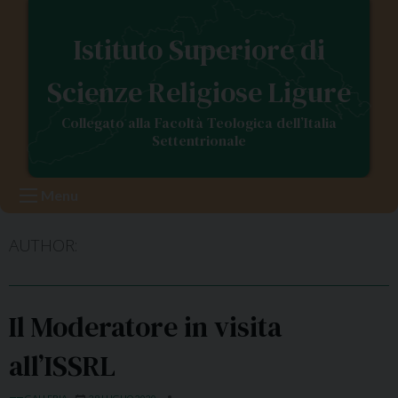
S
k
Istituto Superiore di
i
p
Scienze Religiose Ligure
t
o
Collegato alla Facoltà Teologica dell’Italia
c
Settentrionale
o
n
Menu
t
e
AUTHOR:
n
t
Il Moderatore in visita
all’ISSRL