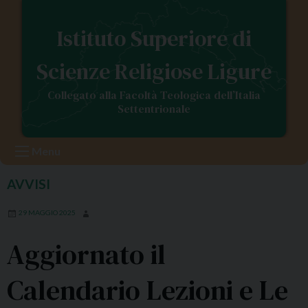
S
k
Istituto Superiore di
i
p
Scienze Religiose Ligure
t
o
Collegato alla Facoltà Teologica dell’Italia
c
Settentrionale
o
n
Menu
t
e
AVVISI
n
t
29 MAGGIO 2025
Aggiornato il
Calendario Lezioni e Le