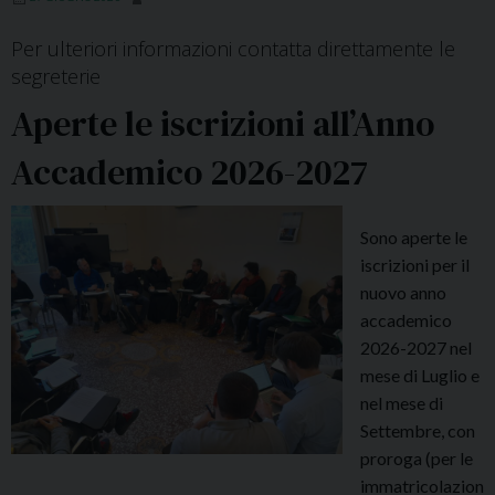
e
c
Per ulteriori informazioni contatta direttamente le
h
segreterie
i
Aperte le iscrizioni all’Anno
u
s
Accademico 2026-2027
u
r
a
Sono aperte le
iscrizioni per il
nuovo anno
accademico
2026-2027 nel
mese di Luglio e
nel mese di
Settembre, con
proroga (per le
immatricolazion