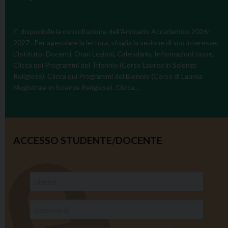
r
a
E’ disponibile la consultazione dell’Annuario Accademico 2026-
p
2027 . Per agevolare la lettura, sfoglia la sezione di suo interesse:
a
L’Istituto: Docenti, Orari Lezioni, Calendario, Informazioni tasse.
s
Clicca qui Programmi del Triennio (Corso Laurea in Scienze
t
Religiose). Clicca qui Programmi del Biennio (Corso di Laurea
o
Magistrale in Scienze Religiose). Clicca…
r
a
l
e
ACCESSO STUDENTE/DOCENTE