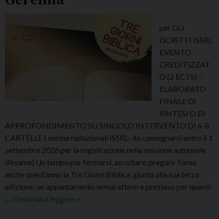
i
o
per GLI
n
ISCRITTI ISSRL
i
EVENTO
a
CREDITIZZAT
l
O (2 ECTS) –
l
ELABORATO
’
FINALE DI
A
SINTESI O DI
n
APPROFONDIMENTO SU SINGOLO INTERVENTO DI 6-8
n
CARTELLE ( norme redazionali ISSRL- da consegnarsi entro il 1
o
settembre 2026 per la registrazione nella sessione autunnale
A
d’esame) Un tempo per fermarsi, ascoltare, pregare Torna
c
anche quest’anno la Tre Giorni Biblica, giunta alla sua terza
c
edizione: un appuntamento ormai atteso e prezioso per quanti
a
…
Continua a leggere
3
»
d
a
e