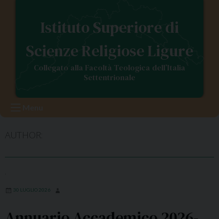
S
k
Istituto Superiore di
i
p
Scienze Religiose Ligure
t
o
Collegato alla Facoltà Teologica dell’Italia
c
Settentrionale
o
n
Menu
t
e
AUTHOR:
n
t
,
30 LUGLIO 2026
Annuario Accademico 2026-