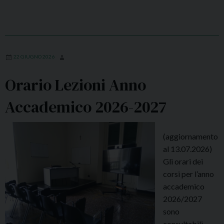
t
e
d
ì
3
22 GIUGNO 2026
0
g
Orario Lezioni Anno
i
Accademico 2026-2027
u
g
n
(aggiornamento
o
al 13.07.2026)
h
Gli orari dei
1
corsi per l’anno
8
accademico
.
2026/2027
3
sono
0
consultabili