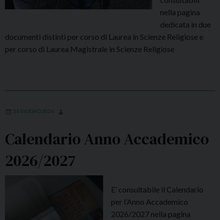
S
nella pagina
.
dedicata in due
E
documenti distinti per corso di Laurea in Scienze Religiose e
.
per corso di Laurea Magistrale in Scienze Religiose
M
o
n
s
P
21 GIUGNO 2026
a
l
Calendario Anno Accademico
l
e
2026/2027
t
t
i
E’ consultabile il Calendario
p
per l’Anno Accademico
r
2026/2027 nella pagina