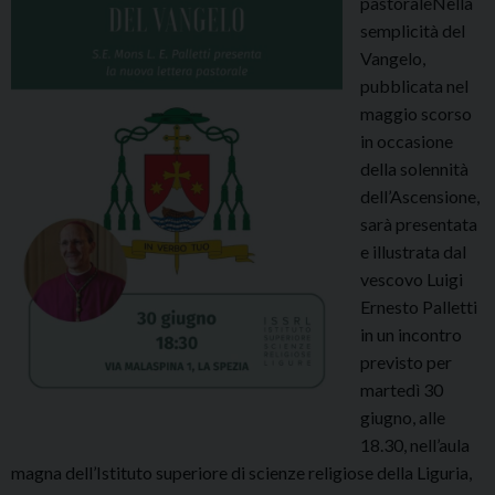
pastoraleNella
O
semplicità del
R
Vangelo,
N
pubblicata nel
I
maggio scorso
B
in occasione
I
della solennità
B
dell’Ascensione,
L
sarà presentata
I
e illustrata dal
C
vescovo Luigi
A
Ernesto Palletti
s
in un incontro
u
previsto per
l
martedì 30
L
giugno, alle
i
18.30, nell’aula
b
magna dell’Istituto superiore di scienze religiose della Liguria,
r