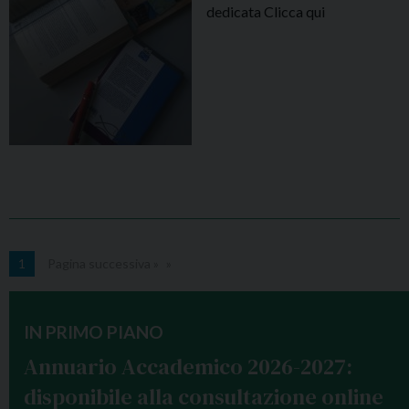
e
dedicata Clicca qui
s
e
n
t
a
l
a
n
u
o
v
1
Pagina successiva »
a
l
e
IN PRIMO PIANO
t
Annuario Accademico 2026-2027:
t
disponibile alla consultazione online
e