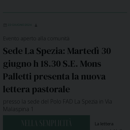
E
m
D
i
I
c
Z
22 GIUGNO 2026
o
I
2
Evento aperto alla comunità
O
0
N
Sede La Spezia: Martedì 30
2
E
6
giugno h 18.30 S.E. Mons
D
-
E
2
Palletti presenta la nuova
L
0
L
lettera pastorale
2
A
7
T
presso la sede del Polo FAD La Spezia in Via
R
Malaspina 1
E
G
La lettera
I