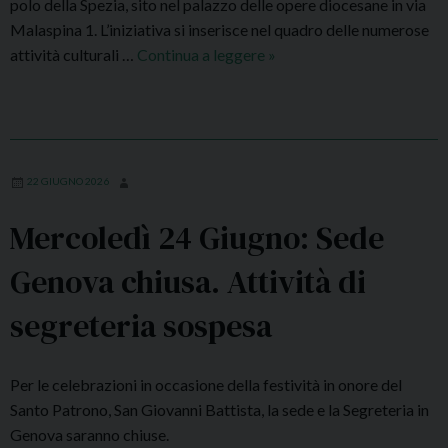
polo della Spezia, sito nel palazzo delle opere diocesane in via
o
Malaspina 1. L’iniziativa si inserisce nel quadro delle numerose
d
attività culturali …
Continua a leggere
S
»
i
e
G
d
e
e
r
L
e
a
22 GIUGNO 2026
m
S
ì
Mercoledì 24 Giugno: Sede
p
a
e
Genova chiusa. Attività di
z
i
segreteria sospesa
a
:
M
Per le celebrazioni in occasione della festività in onore del
a
Santo Patrono, San Giovanni Battista, la sede e la Segreteria in
r
Genova saranno chiuse.