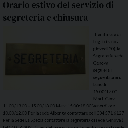
Orario estivo del servizio di
e
d
segreteria e chiusura
’
E
s
Per il mese di
a
Luglio ( sino a
m
giovedì 30), la
i
Segreteria sede
d
Genova
i
seguierà i
S
seguenti orari:
e
Lunedi
t
15.00/17.00
t
Mart. Giov.
e
11.00/13.00 – 15.00/18.00 Merc 15.00/18.00 Venerdì ore
m
10.00/12.00 Per la sede Albenga contattare cell 334 571 6127
b
Per la Sede La Spezia contattare la segreteria di sede Genova (
r
tel 010. 5530657) per definire un appuntamento presso la sede