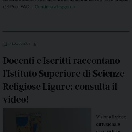
e
del Polo FAD …
Continua a leggere
O
»
2
r
0
a
2
r
6
i
:
o
14 LUGLIO 2026
a
e
g
Docenti e Iscritti raccontano
s
g
t
i
l’Istituto Superiore di Scienze
i
o
v
Religiose Ligure: consulta il
r
o
n
d
video!
a
e
m
l
e
Visiona il video
s
n
diffusionale
e
t
cliccando qui
r