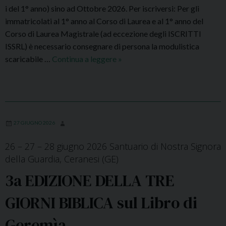
i del 1° anno) sino ad Ottobre 2026. Per iscriversi: Per gli
immatricolati al 1° anno al Corso di Laurea e al 1° anno del
Corso di Laurea Magistrale (ad eccezione degli ISCRITTI
ISSRL) è necessario consegnare di persona la modulistica
scaricabile …
Continua a leggere
A
»
p
e
r
t
e
27 GIUGNO 2026
l
26 – 27 – 28 giugno 2026 Santuario di Nostra Signora
e
della Guardia, Ceranesi (GE)
i
s
3a EDIZIONE DELLA TRE
c
GIORNI BIBLICA sul Libro di
r
i
Geremìa
z