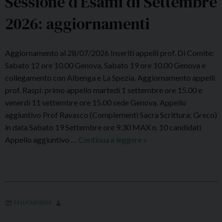
Sessione d’Esami di Settembre
2026: aggiornamenti
Aggiornamento al 28/07/2026 Inseriti appelli prof. Di Comite:
Sabato 12 ore 10.00 Genova, Sabato 19 ore 10.00 Genova e
collegamento con Albenga e La Spezia. Aggiornamento appelli
prof. Raspi: primo appello martedì 1 settembre ore 15.00 e
venerdì 11 settembre ore 15.00 sede Genova. Appello
aggiuntivo Prof Ravasco (Complementi Sacra Scrittura; Greco)
in data Sabato 19 Settembre ore 9.30 MAX n. 10 candidati
Appello aggiuntivo …
Continua a leggere
S
»
e
s
s
i
o
14 LUGLIO 2026
n