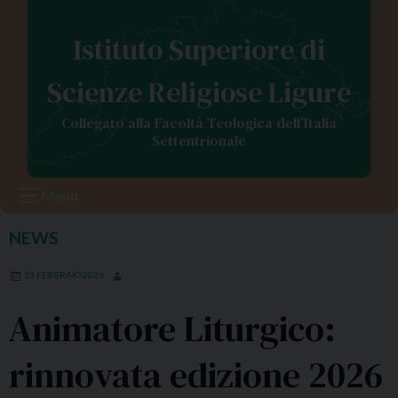
S
k
Istituto Superiore di
i
p
Scienze Religiose Ligure
t
o
Collegato alla Facoltà Teologica dell’Italia
c
Settentrionale
o
n
Menu
t
e
NEWS
n
t
13 FEBBRAIO 2026
Animatore Liturgico:
rinnovata edizione 2026