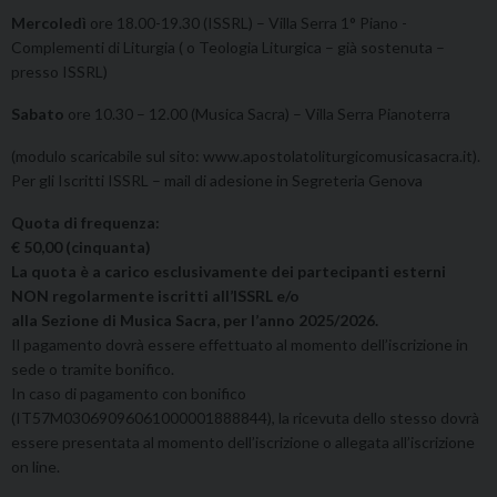
Mercoledì
ore 18.00-19.30 (ISSRL) – Villa Serra 1° Piano -
Complementi di Liturgia ( o Teologia Liturgica – già sostenuta –
presso ISSRL)
Sabato
ore 10.30 – 12.00 (Musica Sacra) – Villa Serra Pianoterra
(modulo scaricabile sul sito: www.apostolatoliturgicomusicasacra.it).
Per gli Iscritti ISSRL – mail di adesione in Segreteria Genova
Quota di frequenza:
€ 50,00 (cinquanta)
La quota è a carico esclusivamente dei partecipanti esterni
NON regolarmente iscritti all’ISSRL e/o
alla Sezione di Musica Sacra, per l’anno 2025/2026.
Il pagamento dovrà essere effettuato al momento dell’iscrizione in
sede o tramite bonifico.
In caso di pagamento con bonifico
(IT57M03069096061000001888844), la ricevuta dello stesso dovrà
essere presentata al momento dell’iscrizione o allegata all’iscrizione
on line.