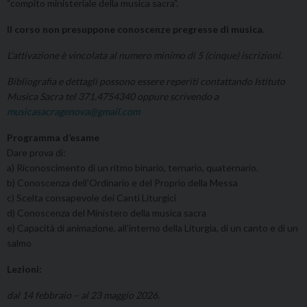
“compito ministeriale della musica sacra”.
Il corso non presuppone conoscenze pregresse di musica.
L’attivazione è vincolata al numero minimo di 5 (cinque) iscrizioni.
Bibliografia e dettagli possono essere reperiti contattando Istituto
Musica Sacra tel 371.4754340 oppure scrivendo a
musicasacragenova@gmail.com
Programma d’esame
Dare prova di:
a) Riconoscimento di un ritmo binario, ternario, quaternario.
b) Conoscenza dell’Ordinario e del Proprio della Messa
c) Scelta consapevole dei Canti Liturgici
d) Conoscenza del Ministero della musica sacra
e) Capacità di animazione, all’interno della Liturgia, di un canto e di un
salmo
Lezioni:
dal 14 febbraio – al 23 maggio 2026.