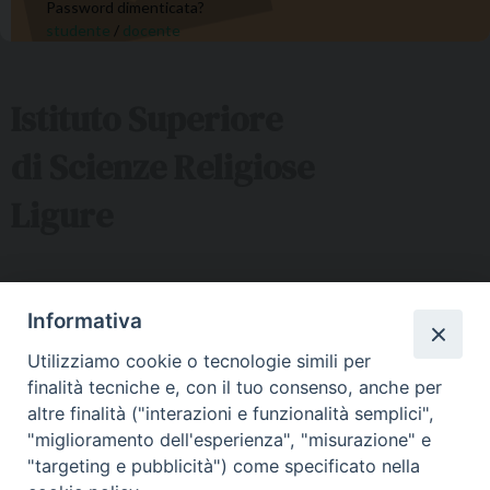
Password dimenticata?
studente
/
docente
Istituto Superiore
di Scienze Religiose
Ligure
Sede ISSRL Genova
Informativa
via Serra 6c Genova - tel 010.5530657 - mail:
Utilizziamo cookie o tecnologie simili per
issr@diocesi.genova.it
finalità tecniche e, con il tuo consenso, anche per
Polo Didattico FAD Albenga
altre finalità ("interazioni e funzionalità semplici",
"miglioramento dell'esperienza", "misurazione" e
Via G. Galilei 36 Albenga (SV) - tel 334 5716127 – mail:
"targeting e pubblicità") come specificato nella
issralbenga@gmail.com