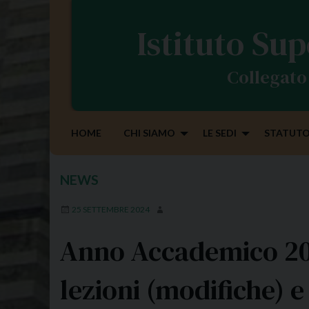
S
k
Istituto Sup
i
p
Collegato 
t
o
c
o
HOME
CHI SIAMO
LE SEDI
STATUTO
n
t
e
NEWS
n
t
25 SETTEMBRE 2024
Anno Accademico 202
lezioni (modifiche) 