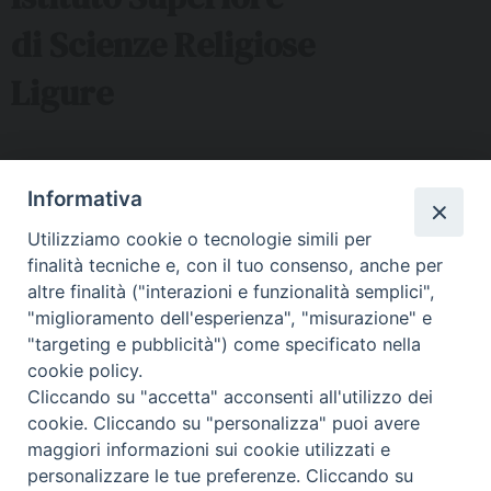
di Scienze Religiose
Ligure
Sede ISSRL Genova
Informativa
via Serra 6c Genova - tel 010.5530657 - mail:
Utilizziamo cookie o tecnologie simili per
issr@diocesi.genova.it
finalità tecniche e, con il tuo consenso, anche per
Polo Didattico FAD Albenga
altre finalità ("interazioni e funzionalità semplici",
"miglioramento dell'esperienza", "misurazione" e
Via G. Galilei 36 Albenga (SV) - tel 334 5716127 – mail:
"targeting e pubblicità") come specificato nella
issralbenga@gmail.com
cookie policy.
Polo Didattico FAD La Spezia
Cliccando su "accetta" acconsenti all'utilizzo dei
cookie. Cliccando su "personalizza" puoi avere
Via Malaspina n 1 La Spezia - tel e fax 0187 735485 mail:
maggiori informazioni sui cookie utilizzati e
segreteriaissrsp@libero.it
personalizzare le tue preferenze. Cliccando su