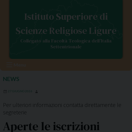
S
k
Istituto Superiore di
i
p
Scienze Religiose Ligure
t
o
Collegato alla Facoltà Teologica dell’Italia
c
Settentrionale
o
n
Menu
t
e
NEWS
n
t
27 GIUGNO 2026
Per ulteriori informazioni contatta direttamente le
segreterie
Aperte le iscrizioni