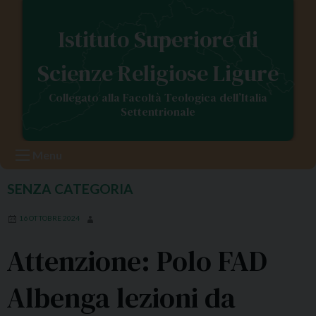
S
k
Istituto Superiore di
i
p
Scienze Religiose Ligure
t
o
Collegato alla Facoltà Teologica dell’Italia
c
Settentrionale
o
n
Menu
t
e
SENZA CATEGORIA
n
t
16 OTTOBRE 2024
Attenzione: Polo FAD
Albenga lezioni da