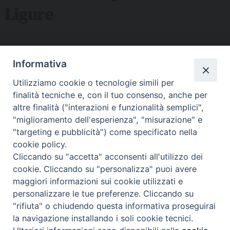
Ligure
Sede ISSRL Genova
Informativa
via Serra 6c Genova - tel 010.5530657 - mail:
Utilizziamo cookie o tecnologie simili per
issr@diocesi.genova.it
finalità tecniche e, con il tuo consenso, anche per
Polo Didattico FAD Albenga
altre finalità ("interazioni e funzionalità semplici",
"miglioramento dell'esperienza", "misurazione" e
Via G. Galilei 36 Albenga (SV) - tel 334 5716127 – mail:
"targeting e pubblicità") come specificato nella
issralbenga@gmail.com
cookie policy.
Polo Didattico FAD La Spezia
Cliccando su "accetta" acconsenti all'utilizzo dei
cookie. Cliccando su "personalizza" puoi avere
Via Malaspina n 1 La Spezia - tel e fax 0187 735485 mail:
maggiori informazioni sui cookie utilizzati e
segreteriaissrsp@libero.it
personalizzare le tue preferenze. Cliccando su
"rifiuta" o chiudendo questa informativa proseguirai
la navigazione installando i soli cookie tecnici.