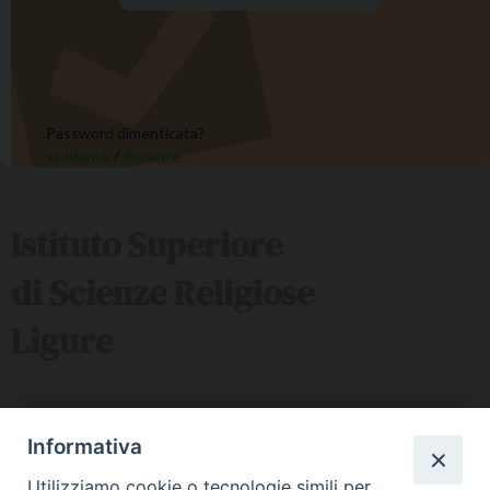
Password dimenticata?
studente
/
docente
Istituto Superiore
di Scienze Religiose
Ligure
Sede ISSRL Genova
Informativa
via Serra 6c Genova - tel 010.5530657 - mail:
Utilizziamo cookie o tecnologie simili per