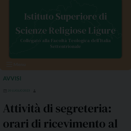
S
k
Istituto Superiore di
i
p
Scienze Religiose Ligure
t
o
Collegato alla Facoltà Teologica dell’Italia
c
Settentrionale
o
n
Menu
t
e
AVVISI
n
t
20 LUGLIO 2023
Attività di segreteria:
orari di ricevimento al