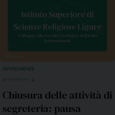
S
k
Istituto Superiore di
i
p
Scienze Religiose Ligure
t
o
Collegato alla Facoltà Teologica dell’Italia
c
Settentrionale
o
n
Menu
t
e
AVVISI
NEWS
,
n
t
4 DICEMBRE 2021
Chiusura delle attività di
segreteria: pausa