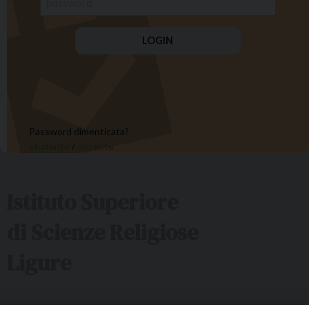
Password dimenticata?
studente
/
docente
Istituto Superiore
di Scienze Religiose
Ligure