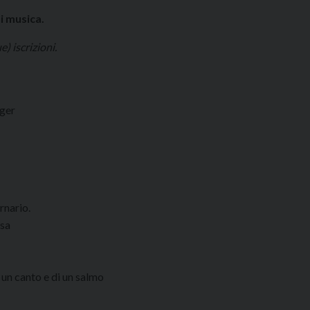
i musica.
) iscrizioni.
nger
rnario.
ssa
i un canto e di un salmo