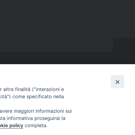
Sede ISSRL Genova
a - tel 010.5530657 - mail: issr@diocesi.genova.it
altre finalità ("interazioni e
Polo Didattico FAD Albenga
cità") come specificato nella
V) - tel 334 5716127 – mail: issralbenga@gmail.com
 avere maggiori informazioni sui
Polo Didattico FAD La Spezia
sta informativa proseguirai la
alaspina n 1 La Spezia - tel e fax 0187 735485 mail:
kie policy
completa.
segreteriaissrsp@libero.it