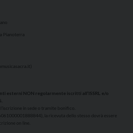
iano
ra Pianoterra
omusicasacra.it)
ti esterni NON regolarmente iscritti all’ISSRL e/o
5.
iscrizione in sede o tramite bonifico.
61000001888844), la ricevuta dello stesso dovrà essere
rizione on line.