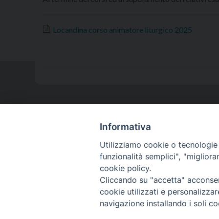
Locandina corso animatore liturgico 2025
Istituto Superiore
Informativa
di Scienze Religiose
Utilizziamo cookie o tecnologie s
Ligure
funzionalità semplici", "miglior
cookie policy.
Cliccando su "accetta" acconsent
cookie utilizzati e personalizza
navigazione installando i soli co