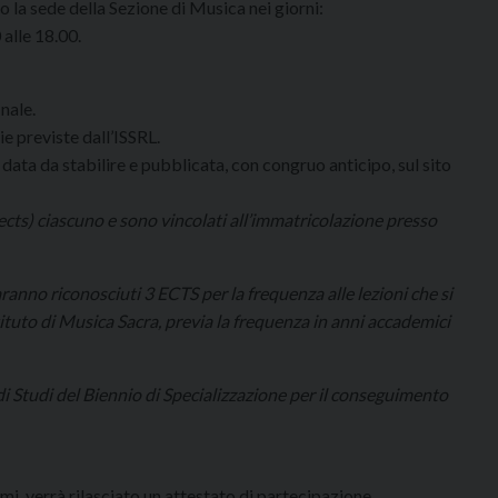
o la sede della Sezione di Musica nei giorni:
 alle 18.00.
nale.
rie previste dall’ISSRL.
 data da stabilire e pubblicata, con congruo anticipo, sul sito
(ects) ciascuno e sono vincolati all’immatricolazione presso
ranno riconosciuti 3 ECTS per la frequenza alle lezioni che si
ituto di Musica Sacra, previa la frequenza in anni accademici
di Studi del Biennio di Specializzazione per il conseguimento
mi, verrà rilasciato un attestato di partecipazione