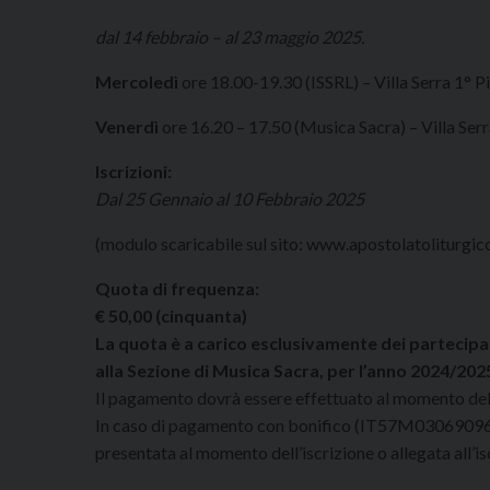
dal 14 febbraio – al 23 maggio 2025.
Mercoledì
ore 18.00-19.30 (ISSRL) – Villa Serra 1° P
Venerdì
ore 16.20 – 17.50 (Musica Sacra) – Villa Ser
Iscrizioni:
Dal 25 Gennaio al 10 Febbraio 2025
(modulo scaricabile sul sito: www.apostolatoliturgic
Quota di frequenza:
€ 50,00 (cinquanta)
La quota è a carico esclusivamente dei partecipan
alla Sezione di Musica Sacra, per l’anno 2024/202
Il pagamento dovrà essere effettuato al momento dell’
In caso di pagamento con bonifico (IT57M030690960
presentata al momento dell’iscrizione o allegata all’isc