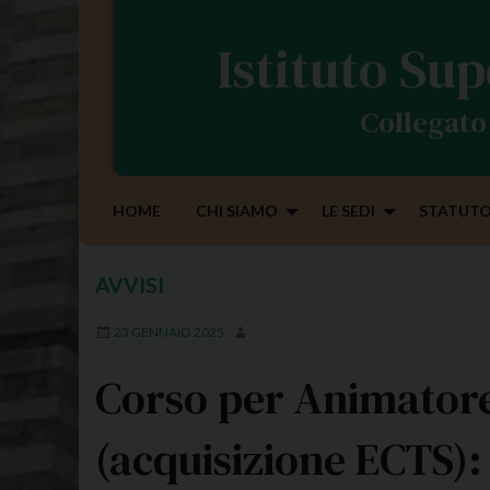
S
k
Istituto Sup
i
p
Collegato 
t
o
c
o
HOME
CHI SIAMO
LE SEDI
STATUTO
n
t
e
AVVISI
n
t
23 GENNAIO 2025
Corso per Animatore
(acquisizione ECTS)