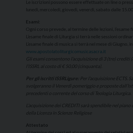
Le iscrizioni possono essere effettuate on line o press
lunedì, mercoledì, giovedì, venerdì, sabato dalle 15.00
Esami:
Ogni corso prevede, al termine delle lezioni, l’esame fi
L’esame finale di Liturgia si terrà nelle sessioni ordina
L’esame finale di musica si terrà nel mese di Giugno, in
www.apostolatoliturgicomusicasacra.it
Gli esami consentono l’acquisizione di 3 (tre) crediti 
l’ISSRL al costo di € 50,00 (cinquanta).
Per gli iscritti ISSRLigure:
Per l’acquisizione ECTS. Sa
svolgeranno il Venerdì pomeriggio e proposte dall’Ist
precedenti o corrente del corso di Teologia Liturgica.
L’acquisizione dei CREDITI sarà spendibile nel piano 
della Licenza in Scienze Religiose
Attestato
Al termine dei corsi ed al superamento dei relativi esa