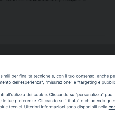
via Serra 6c Genov
imili per finalità tecniche e, con il tuo consenso, anche per 
amento dell'esperienza", "misurazione" e "targeting e pubbli
Via G. Galilei 36 Albenga (S
i all'utilizzo dei cookie. Cliccando su "personalizza" puoi
re le tue preferenze. Cliccando su "rifiuta" o chiudendo que
Via M
okie tecnici. Ulteriori informazioni sono disponibili nella
coo