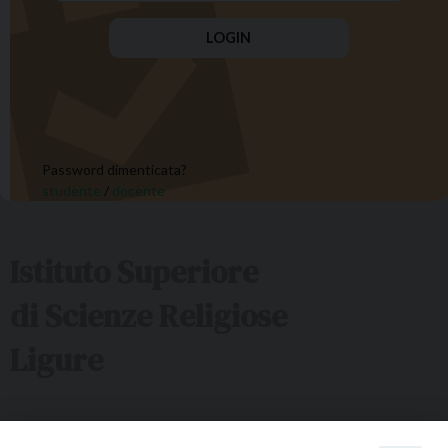
Password dimenticata?
studente
/
docente
Istituto Superiore
di Scienze Religiose
Ligure
Sede ISSRL Genova