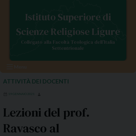
S
k
Istituto Superiore di
i
p
Scienze Religiose Ligure
t
o
Collegato alla Facoltà Teologica dell’Italia
c
Settentrionale
o
n
Menu
t
e
ATTIVITÀ DEI DOCENTI
n
t
19 GENNAIO 2021
Lezioni del prof.
Ravasco al