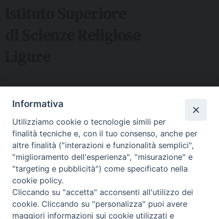
Istituto Superiore
di Scienze Religiose
Ligure
Sede ISSRL Genova
Informativa
via Serra 6c Genova - tel 010.5530657 - mail:
Utilizziamo cookie o tecnologie simili per
issr@diocesi.genova.it
finalità tecniche e, con il tuo consenso, anche per
Polo Didattico FAD Albenga
altre finalità ("interazioni e funzionalità semplici",
"miglioramento dell'esperienza", "misurazione" e
Via G. Galilei 36 Albenga (SV) - tel 334 5716127 – mail:
"targeting e pubblicità") come specificato nella
issralbenga@gmail.com
cookie policy.
Polo Didattico FAD La Spezia
Cliccando su "accetta" acconsenti all'utilizzo dei
cookie. Cliccando su "personalizza" puoi avere
Via Malaspina n 1 La Spezia - tel e fax 0187 735485 mail:
maggiori informazioni sui cookie utilizzati e
segreteriaissrsp@libero.it