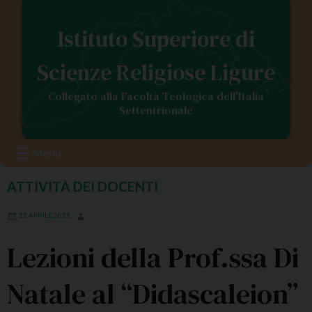
S
k
Istituto Superiore di
i
p
Scienze Religiose Ligure
t
o
Collegato alla Facoltà Teologica dell’Italia
c
Settentrionale
o
n
Menu
t
e
ATTIVITÀ DEI DOCENTI
n
t
22 APRILE 2021
Lezioni della Prof.ssa Di
Natale al “Didascaleion”