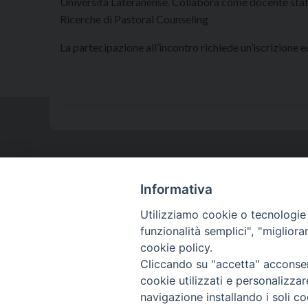
Università Lateranense. Collabora come docente stabil
Ricerche di Pastoral Counseling
La partecipazione all’incontro richiede un’iscrizione 
Istituto Superiore
Informativa
di Scienze Religiose
Utilizziamo cookie o tecnologie s
Ligure
funzionalità semplici", "miglior
cookie policy.
Cliccando su "accetta" acconsent
cookie utilizzati e personalizza
navigazione installando i soli co