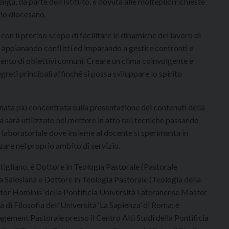
nga, da parte dell’Istituto, è dovuta alle molteplici richieste
rio diocesano.
 con il preciso scopo di facilitare le dinamiche del lavoro di
appianando conflitti ed imparando a gestire confronti e
ento di obiettivi comuni. Creare un clima coinvolgente e
greti principali affinché si possa sviluppare lo spirito
nata più concentrata sulla presentazione dei contenuti della
ata sarà utilizzato nel mettere in atto tali tecniche passando
laboratoriale dove insieme al docente si sperimenta in
zare nel proprio ambito di servizio.
tigliano, è Dottore in Teologia Pastorale (Pastorale
a Salesiana e Dottore in Teologia Pastorale (Teologia della
tor Hominis’ della Pontificia Università Lateranense Master
tà di Filosofia dell’Università ‘La Sapienza’ di Roma; è
agement Pastorale presso il Centro Alti Studi della Pontificia