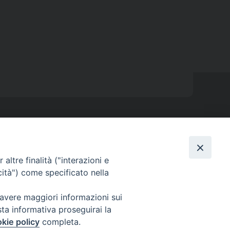
Sede ISSRL Genova
a - tel 010.5530657 - mail: issr@diocesi.genova.it
altre finalità ("interazioni e
Polo Didattico FAD Albenga
cità") come specificato nella
V) - tel 334 5716127 – mail: issralbenga@gmail.com
 avere maggiori informazioni sui
Polo Didattico FAD La Spezia
sta informativa proseguirai la
alaspina n 1 La Spezia - tel e fax 0187 735485 mail:
kie policy
completa.
segreteriaissrsp@libero.it