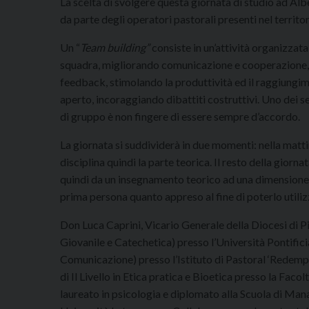
La scelta di svolgere questa giornata di studio ad Albe
da parte degli operatori pastorali presenti nel territo
Un “
Team building”
consiste in un’attività organizzata
squadra, migliorando comunicazione e cooperazione, 
feedback, stimolando la produttività ed il raggiungim
aperto, incoraggiando dibattiti costruttivi. Uno dei se
di gruppo è non fingere di essere sempre d’accordo.
La giornata si suddividerà in due momenti: nella matti
disciplina quindi la parte teorica. Il resto della giorn
quindi da un insegnamento teorico ad una dimensione 
prima persona quanto appreso al fine di poterlo utiliz
Don Luca Caprini, Vicario Generale della Diocesi di Pi
Giovanile e Catechetica) presso l’Università Pontifici
Comunicazione) presso l’Istituto di Pastoral ‘Redemp
di Il Livello in Etica pratica e Bioetica presso la Facol
laureato in psicologia e diplomato alla Scuola di Man