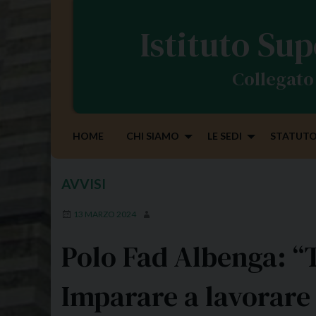
S
k
Istituto Sup
i
p
Collegato 
t
o
c
o
HOME
CHI SIAMO
LE SEDI
STATUTO
n
t
e
AVVISI
n
t
13 MARZO 2024
Polo Fad Albenga: “
Imparare a lavorare 