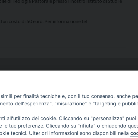
e di Teologia Pastorale presso il nostro Istituto di Studi e
ed un costo di 50 euro. Per informazione tel
via Serra 6c Genov
imili per finalità tecniche e, con il tuo consenso, anche per 
amento dell'esperienza", "misurazione" e "targeting e pubbli
Via G. Galilei 36 Albenga (S
i all'utilizzo dei cookie. Cliccando su "personalizza" puoi
re le tue preferenze. Cliccando su "rifiuta" o chiudendo que
Via M
okie tecnici. Ulteriori informazioni sono disponibili nella
coo