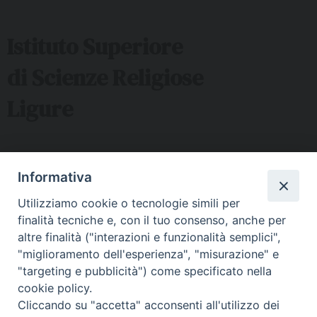
Istituto Superiore
di Scienze Religiose
Ligure
Sede ISSRL Genova
Informativa
via Serra 6c Genova - tel 010.5530657 - mail:
Utilizziamo cookie o tecnologie simili per
issr@diocesi.genova.it
finalità tecniche e, con il tuo consenso, anche per
Polo Didattico FAD Albenga
altre finalità ("interazioni e funzionalità semplici",
"miglioramento dell'esperienza", "misurazione" e
Via G. Galilei 36 Albenga (SV) - tel 334 5716127 – mail:
"targeting e pubblicità") come specificato nella
issralbenga@gmail.com
cookie policy.
Polo Didattico FAD La Spezia
Cliccando su "accetta" acconsenti all'utilizzo dei