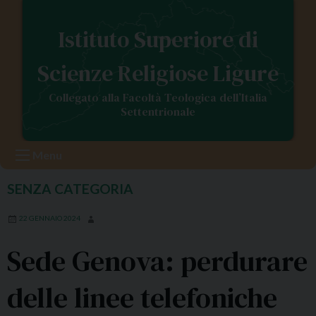
S
k
Istituto Superiore di
i
p
Scienze Religiose Ligure
t
o
Collegato alla Facoltà Teologica dell’Italia
c
Settentrionale
o
n
Menu
t
e
SENZA CATEGORIA
n
t
22 GENNAIO 2024
Sede Genova: perdurare
delle linee telefoniche