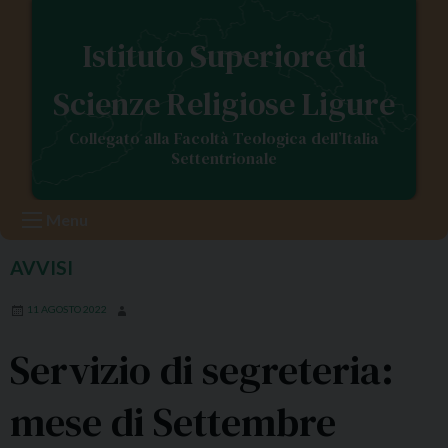
S
k
Istituto Superiore di
i
p
Scienze Religiose Ligure
t
o
Collegato alla Facoltà Teologica dell’Italia
c
Settentrionale
o
n
Menu
t
e
AVVISI
n
t
11 AGOSTO 2022
Servizio di segreteria:
mese di Settembre