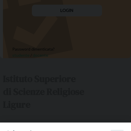
Password dimenticata?
studente
/
docente
Istituto Superiore
di Scienze Religiose
Ligure
Sede ISSRL Genova