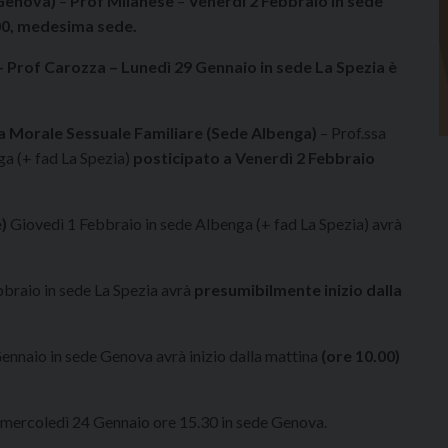
 Genova)
–
Prof Milanese
–
Venerdì 2 Febbraio in sede
00, medesima sede.
– Prof Carozza – Lunedì 29 Gennaio in sede La Spezia è
 Morale Sessuale Familiare (Sede Albenga)
– Prof.ssa
a (+ fad La Spezia)
posticipato a Venerdì 2 Febbraio
)
Giovedì 1 Febbraio in sede Albenga (+ fad La Spezia) avrà
braio in sede La Spezia avrà
presumibilmente inizio dalla
nnaio in sede Genova avrà inizio dalla mattina
(ore 10.00)
) mercoledì 24 Gennaio ore 15.30 in sede Genova.