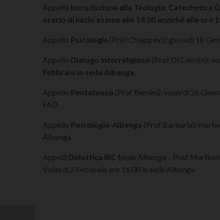
Appello
Introduzione alla Teologia; Catechetica 
orario di inizio esame alle 14.00 anzichè alle ore 1
Appello
Psicologia
(Prof Chiappino): giovedì 18 Genn
Appello
Dialogo Interreligioso
(Prof Di Comite): ve
Febbraio in sede Albenga.
Appello
Pentateuc
o
(Prof Bernini): venerdì 26 Genn
FAD
Appello
Patrologia-Albenga
(Prof Barbarìa): marte
Albenga
Appelli
Didattica IRC (
sede Albenga – Prof Martino)
Venerdì 2 Febbraio ore 16.00 in sede Albenga