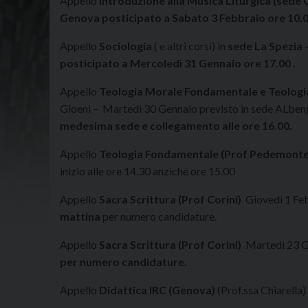
Appello
Introduzione alla Musica Liturgica (sede
Genova posticipato a Sabato 3 Febbraio ore 10.
Appello
Sociologia
( e altri corsi) in
sede La Spezia 
posticipato a Mercoledì 31 Gennaio ore 17.00 .
Appello
Teologia Morale Fondamentale e Teologia
Gioeni – Martedì 30 Gennaio previsto in sede ALbeng
medesima sede e collegamento alle ore 16.00.
Appello
Teologia Fondamentale (Prof Pedemonte
inizio alle ore 14.30 anzichè ore 15.00
Appello
Sacra Scrittura (Prof Corini)
Giovedì 1 Feb
mattina
per numero candidature.
Appello
Sacra Scrittura (Prof Corini)
Martedì 23 Ge
per numero candidature.
Appello
Didattica IRC (Genova)
(Prof.ssa Chiarella