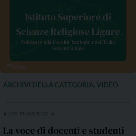
S
k
Istituto Superiore di
i
p
Scienze Religiose Ligure
t
o
Collegato alla Facoltà Teologica dell’Italia
c
Settentrionale
o
n
Menu
t
e
n
ARCHIVI DELLA CATEGORIA:
VIDEO
t
VIDEO
26 LUGLIO 2022
La voce di docenti e studenti