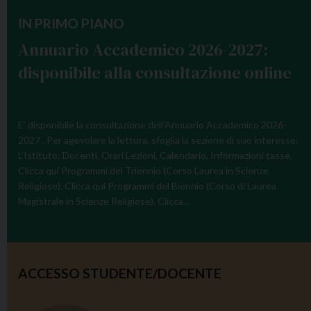
s
IN PRIMO PIANO
t
Annuario Accademico 2026-2027:
N
a
disponibile alla consultazione online
v
i
g
E’ disponibile la consultazione dell’Annuario Accademico 2026-
a
2027 . Per agevolare la lettura, sfoglia la sezione di suo interesse:
L’Istituto: Docenti, Orari Lezioni, Calendario, Informazioni tasse.
t
Clicca qui Programmi del Triennio (Corso Laurea in Scienze
i
Religiose). Clicca qui Programmi del Biennio (Corso di Laurea
o
Magistrale in Scienze Religiose). Clicca…
n
ACCESSO STUDENTE/DOCENTE