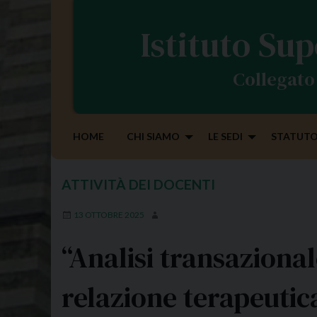
S
k
Istituto Sup
i
p
Collegato 
t
o
c
o
HOME
CHI SIAMO
LE SEDI
STATUTO
n
t
e
ATTIVITÀ DEI DOCENTI
n
t
13 OTTOBRE 2025
“Analisi transazional
relazione terapeutic