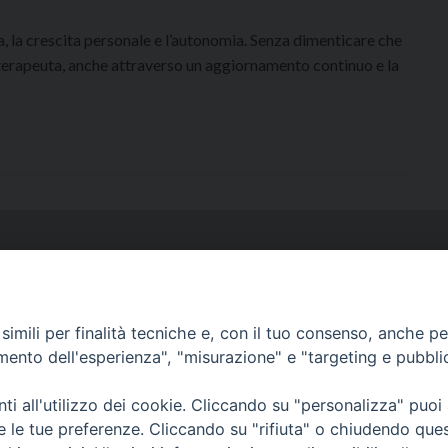
, la crescita personale e l’autonomia. Senza dimenticare che
l terapeuta, anche attraverso un aggiornamento continuo e la
via Serra 6c Genov
imili per finalità tecniche e, con il tuo consenso, anche per 
amento dell'esperienza", "misurazione" e "targeting e pubbli
Via G. Galilei 36 Albenga (S
i all'utilizzo dei cookie. Cliccando su "personalizza" puoi
re le tue preferenze. Cliccando su "rifiuta" o chiudendo que
Via M