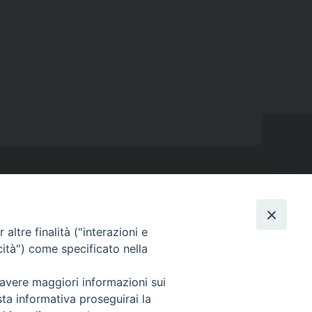
Sede ISSRL Genova
a - tel 010.5530657 - mail: issr@diocesi.genova.it
altre finalità ("interazioni e
Polo Didattico FAD Albenga
cità") come specificato nella
V) - tel 334 5716127 – mail: issralbenga@gmail.com
 avere maggiori informazioni sui
Polo Didattico FAD La Spezia
sta informativa proseguirai la
alaspina n 1 La Spezia - tel e fax 0187 735485 mail: