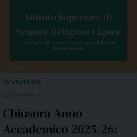
S
k
Istituto Superiore di
i
p
Scienze Religiose Ligure
t
o
Collegato alla Facoltà Teologica dell’Italia
c
Settentrionale
o
n
Menu
t
e
AVVISI
NEWS
,
n
t
19 MAGGIO 2026
Chiusura Anno
Accademico 2025/26: