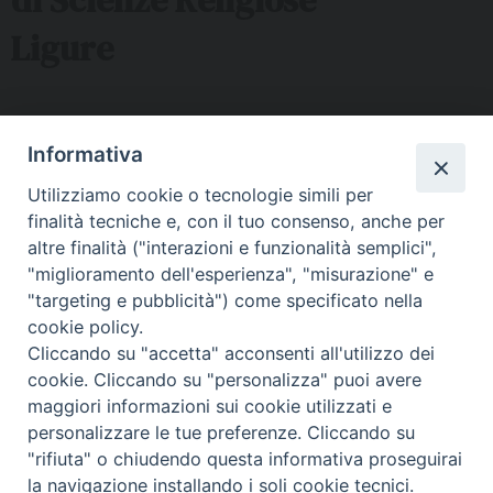
Ligure
Sede ISSRL Genova
Informativa
via Serra 6c Genova - tel 010.5530657 - mail:
Utilizziamo cookie o tecnologie simili per
issr@diocesi.genova.it
finalità tecniche e, con il tuo consenso, anche per
Polo Didattico FAD Albenga
altre finalità ("interazioni e funzionalità semplici",
"miglioramento dell'esperienza", "misurazione" e
Via G. Galilei 36 Albenga (SV) - tel 334 5716127 – mail:
"targeting e pubblicità") come specificato nella
issralbenga@gmail.com
cookie policy.
Polo Didattico FAD La Spezia
Cliccando su "accetta" acconsenti all'utilizzo dei
cookie. Cliccando su "personalizza" puoi avere
Via Malaspina n 1 La Spezia - tel e fax 0187 735485 mail:
maggiori informazioni sui cookie utilizzati e
segreteriaissrsp@libero.it
personalizzare le tue preferenze. Cliccando su
"rifiuta" o chiudendo questa informativa proseguirai
la navigazione installando i soli cookie tecnici.