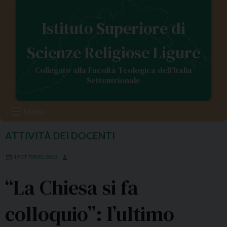
S
k
Istituto Superiore di
i
p
Scienze Religiose Ligure
t
o
Collegato alla Facoltà Teologica dell’Italia
c
Settentrionale
o
n
Menu
t
e
ATTIVITÀ DEI DOCENTI
n
t
19 OTTOBRE 2023
“La Chiesa si fa
colloquio”: l’ultimo