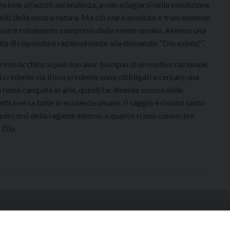
ione all’autotrascendenza, a non adagiarsi nella condizione
imiti della nostra natura. Ma ciò che è assoluto e trascendente
 essere totalmente compreso dalla mente umana. Almeno una
lità di rispondere razionalmente alla domanda: “Dio esiste?”.
 primo acchito si può non aver bisogno di un motivo razionale,
il credente sia il non credente sono obbligati a cercare una
sa resta campata in aria, quindi facilmente scossa dalle
ttraversa tutte le esistenze umane. Il saggio è rivolto tanto
 percorsi della ragione intorno a quanto si può conoscere
i Dio.