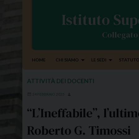
S
k
Istituto Sup
i
p
Collegato 
t
o
c
o
HOME
CHI SIAMO
LE SEDI
STATUTO
n
t
e
ATTIVITÀ DEI DOCENTI
n
t
24 FEBBRAIO 2025
“L’Ineffabile”, l’ult
Roberto G. Timossi