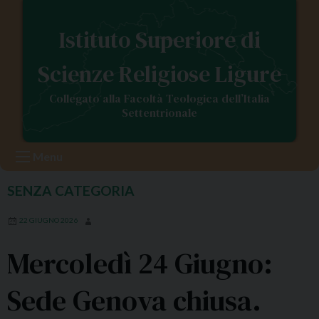
S
k
Istituto Superiore di
i
p
Scienze Religiose Ligure
t
o
Collegato alla Facoltà Teologica dell’Italia
c
Settentrionale
o
n
Menu
t
e
SENZA CATEGORIA
n
t
22 GIUGNO 2026
Mercoledì 24 Giugno:
Sede Genova chiusa.