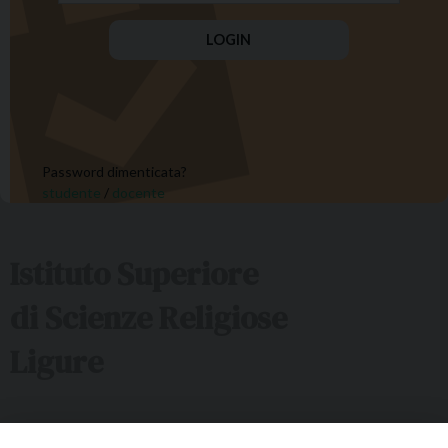
Password dimenticata?
studente
/
docente
Istituto Superiore
di Scienze Religiose
Ligure
Sede ISSRL Genova