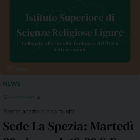
S
k
Istituto Superiore di
i
p
Scienze Religiose Ligure
t
o
Collegato alla Facoltà Teologica dell’Italia
c
Settentrionale
o
n
Menu
t
e
NEWS
n
t
22 GIUGNO 2026
Evento aperto alla comunità
Sede La Spezia: Martedì