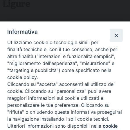
Ligure
Sede ISSRL Genova
Informativa
via Serra 6c Genova - tel 010.5530657 - mail:
Utilizziamo cookie o tecnologie simili per
issr@diocesi.genova.it
finalità tecniche e, con il tuo consenso, anche per
Polo Didattico FAD Albenga
altre finalità ("interazioni e funzionalità semplici",
"miglioramento dell'esperienza", "misurazione" e
Via G. Galilei 36 Albenga (SV) - tel 334 5716127 – mail:
"targeting e pubblicità") come specificato nella
issralbenga@gmail.com
cookie policy.
Polo Didattico FAD La Spezia
Cliccando su "accetta" acconsenti all'utilizzo dei
cookie. Cliccando su "personalizza" puoi avere
Via Malaspina n 1 La Spezia - tel e fax 0187 735485 mail:
maggiori informazioni sui cookie utilizzati e
segreteriaissrsp@libero.it
personalizzare le tue preferenze. Cliccando su
"rifiuta" o chiudendo questa informativa proseguirai
la navigazione installando i soli cookie tecnici.
Ulteriori informazioni sono disponibili nella
cookie
Istituto Superiore di Scienze Religiose Ligure © 2020
Preferenze Cookie