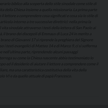
ario biblico alla scoperta dello stile sinodale come stile di
ta della Chiesa insieme a quella missionaria. La prima parte
l lettore a comprendere cosa significati e cosa sia lo stile di
i articola intorno a tre successive direttrici: nella prima la
vita sinodale attraverso i testi della lettera di San Paolo ai
, il brano dei discepoli di Emmaus di Luca 24 in merito a
l brano di Giovanni 17 si riprende la preghiera del Signore
so i testi evangelici di Matteo 14 e di Marco 9, ci si sofferma
ine nell’ultima parte, riprendendo alcuni passaggi
 interroga su come la Chiesa nascente abbia testimoniato lo
opo ed il desiderio di aiutare il lettore a comprendere come il
are, ma una caratteristica costitutiva della vita della
olo VI e da quello attuale di papà Francesco.