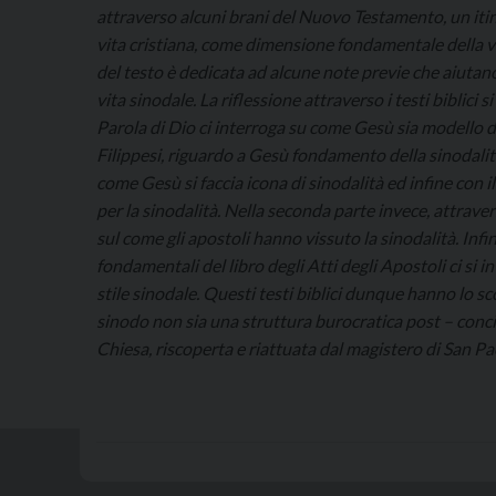
attraverso alcuni brani del Nuovo Testamento, un itiner
vita cristiana, come dimensione fondamentale della vi
del testo è dedicata ad alcune note previe che aiutano i
vita sinodale. La riflessione attraverso i testi biblici s
Parola di Dio ci interroga su come Gesù sia modello di 
Filippesi, riguardo a Gesù fondamento della sinodalità
come Gesù si faccia icona di sinodalità ed infine con i
per la sinodalità. Nella seconda parte invece, attraver
sul come gli apostoli hanno vissuto la sinodalità. Inf
fondamentali del libro degli Atti degli Apostoli ci si
stile sinodale. Questi testi biblici dunque hanno lo sc
sinodo non sia una struttura burocratica post – concili
Chiesa, riscoperta e riattuata dal magistero di San Pa