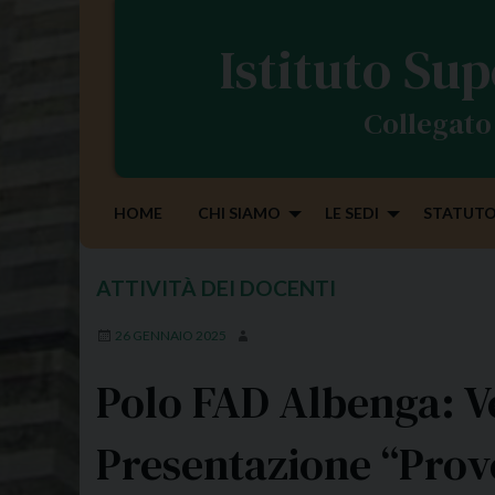
S
k
Istituto Sup
i
p
Collegato 
t
o
c
o
HOME
CHI SIAMO
LE SEDI
STATUTO
n
t
e
ATTIVITÀ DEI DOCENTI
n
t
26 GENNAIO 2025
Polo FAD Albenga: Ve
Presentazione “Prov