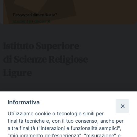
Password dimenticata?
studente
/
docente
Istituto Superiore
di Scienze Religiose
Ligure
Sede ISSRL Genova
Informativa
via Serra 6c Genova - tel 010.5530657 - mail:
Utilizziamo cookie o tecnologie simili per
issr@diocesi.genova.it
finalità tecniche e, con il tuo consenso, anche per
Polo Didattico FAD Albenga
altre finalità ("interazioni e funzionalità semplici",
"miglioramento dell'esperienza", "misurazione" e
Via G. Galilei 36 Albenga (SV) - tel 334 5716127 – mail: