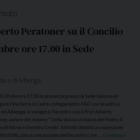
i
F
emoto
o
r
berto Peratoner su il Concilio
m
a
mbre ore 17.00 in Sede
z
i
o
n
zia e di Albenga
e
p
ì 20 alle ore 17.00 in presenza presso la Sede Genova di
e
gure (Via Serra 6c) ed in collegamento FAD con le sedi La
r
 ed Albenga, si svolgerà l’incontro con il Prof Alberto
a
ner, autore del volume ” Della stessa sostanza del Padre. Il
s
io di Nicea e il nostro Credo”. Attività didattica sospesa per
s
ritti ISSRL sino a conclusione dell’incontro ( ore …
Continua a
i