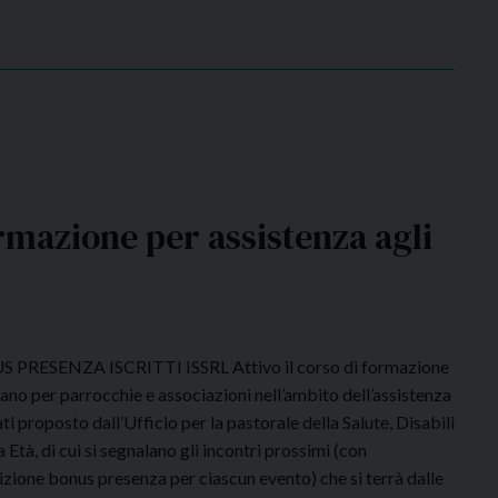
r
i
c
o
r
d
o
d
mazione per assistenza agli
e
l
p
r
o
 PRESENZA ISCRITTI ISSRL Attivo il corso di formazione
f
ano per parrocchie e associazioni nell’ambito dell’assistenza
C
ti proposto dall’Ufficio per la pastorale della Salute, Disabili
a
 Età, di cui si segnalano gli incontri prossimi (con
r
izione bonus presenza per ciascun evento) che si terrà dalle
l