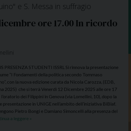
no" e S. Messa in suffragio
icembre ore 17.00 In ricordo
ellini
 PRESENZA STUDENTI ISSRL Si rinnova la presentazione
lume “I Fondamenti della politica secondo Tommaso
no”, con la nuova edizione curata da Nicola Carozza, (EDB,
a 2025) che si terrà Venerdì 12 Dicembre 2025 alle ore 17
l’oratorio dei Filippini in Genova (via Lomellini, 10), dopo la
e presentazione in UNIGE nell’ambito dell’iniziativa BiBlaf.
engono Pietro Bongi e Damiano Simoncelli alla presenza del
inua a leggere
S
»
e