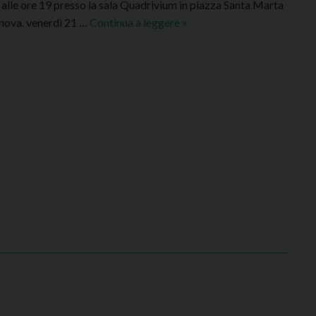
 alle ore 19 presso la sala Quadrivium in piazza Santa Marta
o
nova. venerdì 21 …
Continua a leggere
S
»
L
e
u
d
p
e
i
G
e
n
o
v
a
:
C
o
r
s
o
d