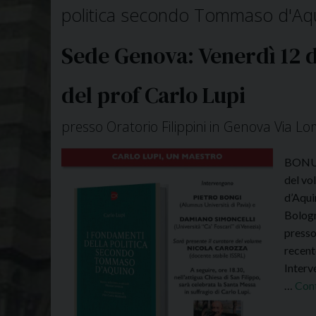
politica secondo Tommaso d'Aqui
Sede Genova: Venerdì 12 d
del prof Carlo Lupi
presso Oratorio Filippini in Genova Via Lom
BONUS
del vo
d’Aqui
Bologn
presso 
recent
Interv
…
Cont