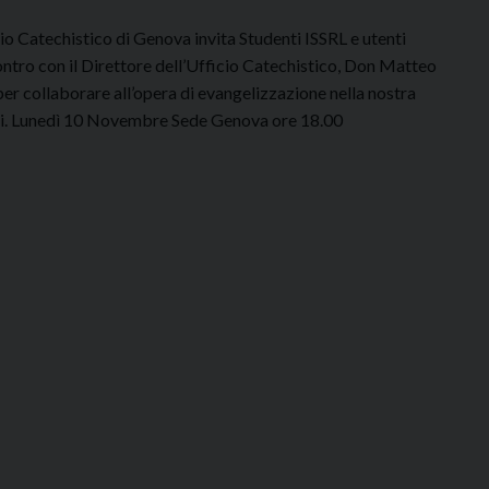
d
i
cio Catechistico di Genova invita Studenti ISSRL e utenti
c
contro con il Direttore dell’Ufficio Catechistico, Don Matteo
e
per collaborare all’opera di evangelizzazione nella nostra
m
i. Lunedì 10 Novembre Sede Genova ore 18.00
b
r
e
o
r
e
1
7
.
0
0
I
n