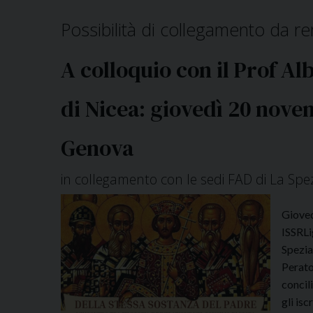
Possibilità di collegamento da r
A colloquio con il Prof Al
di Nicea: giovedì 20 nove
Genova
in collegamento con le sedi FAD di La Spe
Gioved
ISSRLi
Spezia
Perato
concil
gli isc