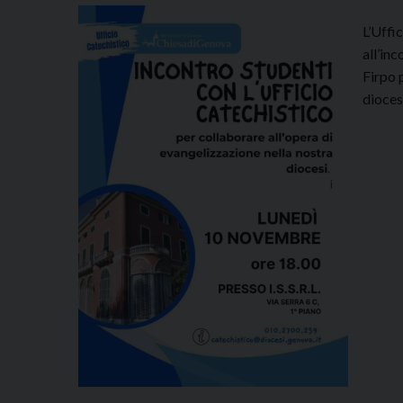
L’Uffi
all’in
Firpo 
dioces