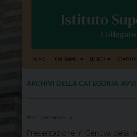
S
k
Istituto Sup
i
p
Collegato 
t
o
c
o
HOME
CHI SIAMO
LE SEDI
STATUTO
n
t
e
ARCHIVI DELLA CATEGORIA:
AVVI
n
t
,
27 NOVEMBRE 2025
Presentazione in Genova della ri