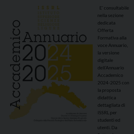
v
e
l
E’ consultabile
e
i
e
nella sezione
n
t
l
dedicata
t
à
’
Offerta
u
d
i
Formativa alla
r
i
n
voce Annuario,
a
L
v
la versione
d
i
i
digitale
a
n
s
dell’Annuario
B
g
i
Accademico
a
u
b
2024-2025 con
g
a
i
la proposta
n
S
l
didattica
o
t
e
dettagliata di
r
r
”
ISSRL per
e
a
studenti ed
g
n
utenti. Da
i
i