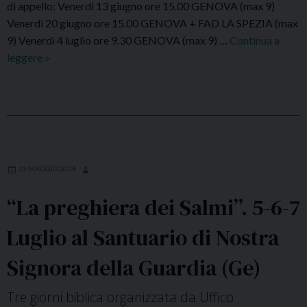
i
di appello: Venerdì 13 giugno ore 15.00 GENOVA (max 9)
i
c
Venerdì 20 giugno ore 15.00 GENOVA + FAD LA SPEZIA (max
a
o
9) Venerdì 4 luglio ore 9.30 GENOVA (max 9) …
Continua a
l
m
leggere
S
»
l
e
e
’
s
s
A
e
s
n
d
i
n
i
o
o
,
S
n
A
13 MAGGIO 2024
e
e
c
t
d
c
“La preghiera dei Salmi”. 5-6-7
t
’
a
e
e
Luglio al Santuario di Nostra
d
m
s
e
b
Signora della Guardia (Ge)
a
m
r
m
i
e
Tre giorni biblica organizzata da Uffico
e
c