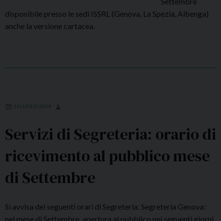
Settembre
o
e
disponibile presso le sedi ISSRL (Genova, La Spezia, Albenga)
e
r
anche la versione cartacea.
S
a
a
:
n
A
T
t
o
t
m
,
i
m
v
16 LUGLIO 2024
a
a
s
Servizi di Segreteria: orario di
z
o
i
ricevimento al pubblico mese
D
o
’
n
di Settembre
A
e
q
C
u
o
Si avvisa dei seguenti orari di Segreteria: Segreteria Genova:
i
r
nel mese di Settembre, apertura al pubblico nei seguenti giorni