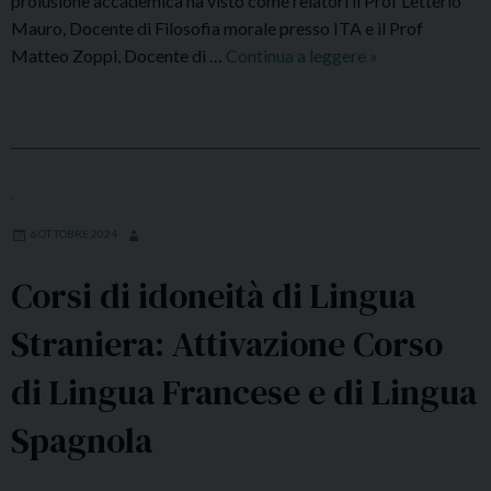
prolusione accademica ha visto come relatori il Prof Letterio
o
Mauro, Docente di Filosofia morale presso ITA e il Prof
n
Matteo Zoppi, Docente di …
Continua a leggere
I
»
u
n
s
a
P
u
r
g
e
u
,
s
r
e
6 OTTOBRE 2024
a
n
z
Corsi di idoneità di Lingua
z
i
a
o
Straniera: Attivazione Corso
–
n
“
di Lingua Francese e di Lingua
e
V
A
i
Spagnola
.
o
A
l