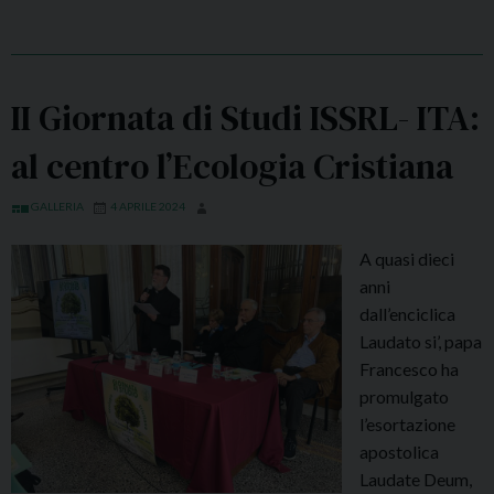
a
a
b
m
p
i
e
r
l
n
e
e
II Giornata di Studi ISSRL- ITA:
t
g
i
i
al centro l’Ecologia Cristiana
h
l
i
v
e
GALLERIA
4 APRILE 2024
i
r
d
A quasi dieci
a
e
anni
d
o
dall’enciclica
e
i
Laudato si’, papa
i
n
Francesco ha
S
f
promulgato
a
o
l’esortazione
l
r
apostolica
m
m
Laudate Deum,
i
a