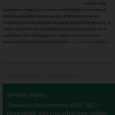
sempre sulla
”
t
questione ecologica. L’insistenza del Pontefice su un tema di
.
i
indubbia attualità non può lasciare indifferenti e per noi
5
v
cristiani è un invito all’azione ma anche all’approfondimento. Se
-
o
il dato scientifico deve fondare la proposta operativa, non è
6
opportuno ridurre l’impegno ecologico ad un’operazione
-
meramente tecnica, perché anche altre …
Continua a leggere
I
»
7
I
L
G
u
i
g
o
l
r
i
« Pagina precedente
Pagina successiva »
n
o
a
a
t
l
IN PRIMO PIANO
a
S
Annuario Accademico 2026-2027:
d
a
disponibile alla consultazione online
i
n