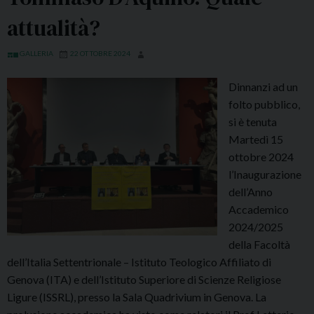
a
attualità?
:
S
GALLERIA
22 OTTOBRE 2024
a
b
Dinnanzi ad un
a
folto pubblico,
t
si è tenuta
o
Martedì 15
2
ottobre 2024
6
l’Inaugurazione
–
dell’Anno
E
Accademico
v
2024/2025
e
della Facoltà
n
dell’Italia Settentrionale – Istituto Teologico Affiliato di
t
Genova (ITA) e dell’Istituto Superiore di Scienze Religiose
o
Ligure (ISSRL), presso la Sala Quadrivium in Genova. La
B