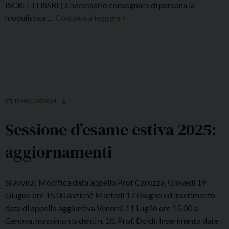
ISCRITTI ISSRL) è necessario consegnare di persona la
i
modulistica …
Continua a leggere
A
»
c
p
e
e
v
r
i
t
m
e
,
e
l
n
15 MAGGIO 2024
e
t
i
Sessione d’esame estiva 2025:
o
s
a
c
aggiornamenti
l
r
p
i
u
Si avvisa: Modifica data appello Prof Carozza, Giovedì 19
z
b
Giugno ore 15.00 anziché Martedì 17 Giugno ed inserimento
i
b
data di appello aggiuntiva Venerdì 11 Luglio ore 15.00 a
o
l
Genova, massimo studenti n. 10. Prof. Doldi: Inserimento date
n