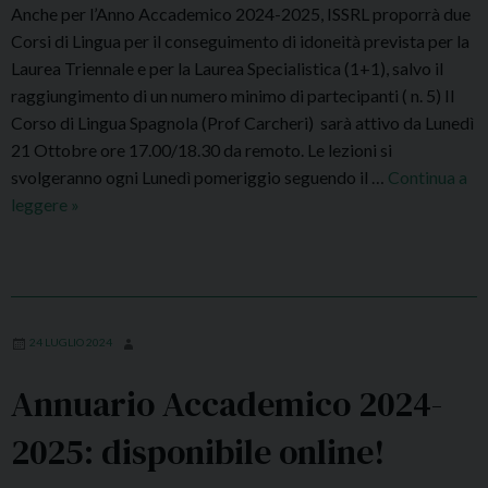
.
Anche per l’Anno Accademico 2024-2025, ISSRL proporrà due
e
2
Corsi di Lingua per il conseguimento di idoneità prevista per la
n
0
Laurea Triennale e per la Laurea Specialistica (1+1), salvo il
z
2
raggiungimento di un numero minimo di partecipanti ( n. 5) Il
a
4
Corso di Lingua Spagnola (Prof Carcheri) sarà attivo da Lunedì
:
/
21 Ottobre ore 17.00/18.30 da remoto. Le lezioni si
r
2
svolgeranno ogni Lunedì pomeriggio seguendo il …
Continua a
e
0
leggere
C
»
n
2
o
d
5
r
e
:
s
r
S
i
e
a
d
v
24 LUGLIO 2024
n
i
i
B
Annuario Accademico 2024-
i
s
o
d
i
2025: disponibile online!
n
o
b
a
n
i