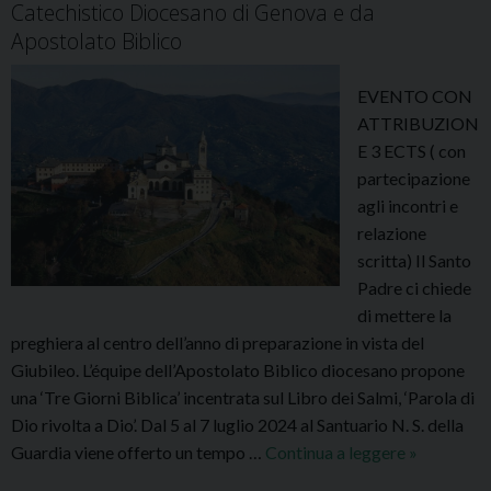
Catechistico Diocesano di Genova e da
e
o
Apostolato Biblico
s
2
t
0
i
EVENTO CON
2
v
ATTRIBUZION
4
a
E 3 ECTS ( con
-
2
partecipazione
2
0
agli incontri e
0
2
relazione
2
5
scritta) Il Santo
5
:
Padre ci chiede
:
a
di mettere la
d
g
preghiera al centro dell’anno di preparazione in vista del
i
g
Giubileo. L’équipe dell’Apostolato Biblico diocesano propone
s
i
una ‘Tre Giorni Biblica’ incentrata sul Libro dei Salmi, ‘Parola di
p
o
Dio rivolta a Dio’. Dal 5 al 7 luglio 2024 al Santuario N. S. della
o
r
Guardia viene offerto un tempo …
Continua a leggere
“
»
n
n
L
i