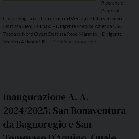
Ricerche di
Pastoral
Counseling, con il Patrocinio di ISSRLigure Interverranno :
Dott.ssa Eleni Tsiknaki – Dirigente Medico Azienda USL
Toscana Nord Ovest Dott.ssa Rosa Maranto – Dirigente
Medico Azienda USL …
Continua a leggere
P
»
o
l
o
F
A
,
D
Inaugurazione A. A.
A
l
2024/2025: San Bonaventura
b
e
da Bagnoregio e San
n
Tommaso D’Aquino. Quale
g