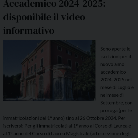
Accademico 2024-2025:
e
g
disponibile il video
d
r
i
e
informativo
L
t
i
e
n
r
Sono aperte le
g
i
iscrizioni per il
u
a
nuovo anno
a
:
accademico
S
o
2024-2025 nel
p
r
mese di Luglio e
a
a
nel mese di
g
r
Settembre, con
n
i
proroga (per le
o
o
immatricolazioni del 1° anno) sino al 26 Ottobre 2024. Per
l
d
iscriversi: Per gli immatricolati al 1° anno al Corso di Laurea e
a
i
al 1° anno del Corso di Laurea Magistrale (ad eccezione degli
r