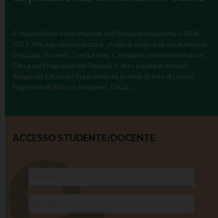
S
t
t
u
u
a
E’ disponibile la consultazione dell’Annuario Accademico 2026-
d
2027 . Per agevolare la lettura, sfoglia la sezione di suo interesse:
r
L’Istituto: Docenti, Orari Lezioni, Calendario, Informazioni tasse.
i
i
Clicca qui Programmi del Triennio (Corso Laurea in Scienze
I
o
Religiose). Clicca qui Programmi del Biennio (Corso di Laurea
S
d
Magistrale in Scienze Religiose). Clicca…
S
i
R
N
L
o
-
s
ACCESSO STUDENTE/DOCENTE
I
t
T
r
A
a
:
S
a
i
l
g
c
n