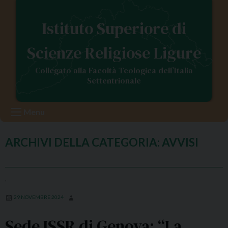
S
k
Istituto Superiore di
i
p
Scienze Religiose Ligure
t
o
Collegato alla Facoltà Teologica dell’Italia
c
Settentrionale
o
n
Menu
t
e
n
ARCHIVI DELLA CATEGORIA:
AVVISI
t
,
29 NOVEMBRE 2024
Sede ISSR di Genova: “La