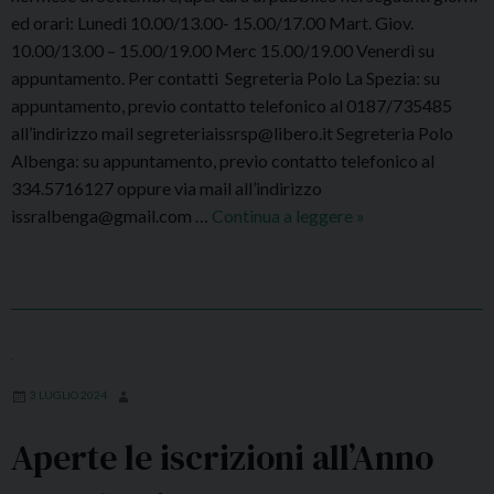
n
s
ed orari: Lunedi 10.00/13.00- 15.00/17.00 Mart. Giov.
o
o
10.00/13.00 – 15.00/19.00 Merc 15.00/19.00 Venerdì su
.
d
appuntamento. Per contatti Segreteria Polo La Spezia: su
Q
i
appuntamento, previo contatto telefonico al 0187/735485
u
L
all’indirizzo mail segreteriaissrsp@libero.it Segreteria Polo
a
i
Albenga: su appuntamento, previo contatto telefonico al
l
n
334.5716127 oppure via mail all’indirizzo
e
g
issralbenga@gmail.com …
Continua a leggere
S
»
a
u
e
t
a
r
t
F
v
u
r
i
a
a
z
,
l
n
i
i
3 LUGLIO 2024
c
d
t
e
i
Aperte le iscrizioni all’Anno
à
s
S
?
e
e