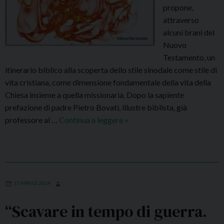
propone,
attraverso
alcuni brani del
Nuovo
Testamento, un
itinerario biblico alla scoperta dello stile sinodale come stile di
vita cristiana, come dimensione fondamentale della vita della
Chiesa insieme a quella missionaria. Dopo la sapiente
prefazione di padre Pietro Bovati, illustre biblista, già
professore al …
Continua a leggere
“
»
P
r
o
v
e
17 APRILE 2024
t
“Scavare in tempo di guerra.
e
c