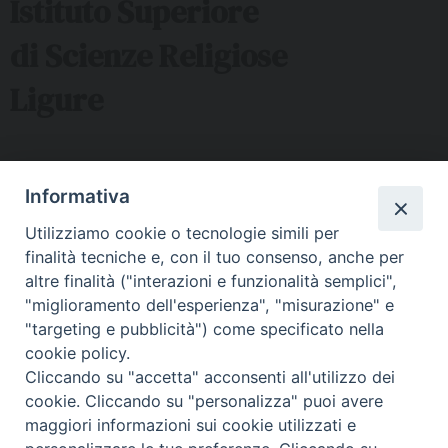
Istituto Superiore
e
d
di Scienze Religiose
e
Ligure
l
P
r
o
Sede ISSRL Genova
f
Informativa
via Serra 6c Genova - tel 010.5530657 - mail:
.
Utilizziamo cookie o tecnologie simili per
issr@diocesi.genova.it
L
finalità tecniche e, con il tuo consenso, anche per
u
Polo Didattico FAD Albenga
altre finalità ("interazioni e funzionalità semplici",
c
"miglioramento dell'esperienza", "misurazione" e
Via G. Galilei 36 Albenga (SV) - tel 334 5716127 – mail:
a
"targeting e pubblicità") come specificato nella
issralbenga@gmail.com
R
cookie policy.
a
Polo Didattico FAD La Spezia
Cliccando su "accetta" acconsenti all'utilizzo dei
s
cookie. Cliccando su "personalizza" puoi avere
Via Malaspina n 1 La Spezia - tel e fax 0187 735485 mail:
p
maggiori informazioni sui cookie utilizzati e
segreteriaissrsp@libero.it
i