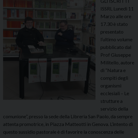
GLI ISCRITTI
e
h
ISSRL Lunedì 11
l
e
Marzo alle ore
l
o
17.30 è stato
a
l
presentato
S
o
l’ultimo volume
c
g
pubblicato dal
u
i
Prof Giuseppe
o
a
Militello, autore
l
e
di “Natura e
a
F
compiti degli
”
e
organismi
:
d
ecclesiali – Le
p
e
strutture a
r
a
servizio della
e
c
comunione”, presso la sede della Libreria San Paolo, da sempre
s
o
attenta promotrice, in Piazza Matteotti in Genova. L’intento di
e
n
questo sussidio pastorale è di favorire la conoscenza delle
n
v