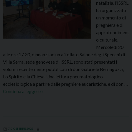
natalizia, l’ISSRL
u
7
ha organizzato
n
.
un momento di
i
3
preghiera e di
o
0
approfondiment
n
i
o culturale.
e
n
Mercoledì 20
,
G
alle ore 17.30, dinnanzi ad un affollato Salone degli Specchi di
p
e
Villa Serra, sede genovese di ISSRL, sono stati presentati i
a
n
volumi recentemente pubblicati di don Gabriele Bernagozzi,
r
o
Lo Spirito e la Chiesa. Una lettura pneumatologico-
t
v
ecclesiologica a partire dalle preghiere eucaristiche, e di don …
e
a
Continua a leggere
M
»
c
e
i
r
p
c
a
o
z
l
i
7 DICEMBRE 2023