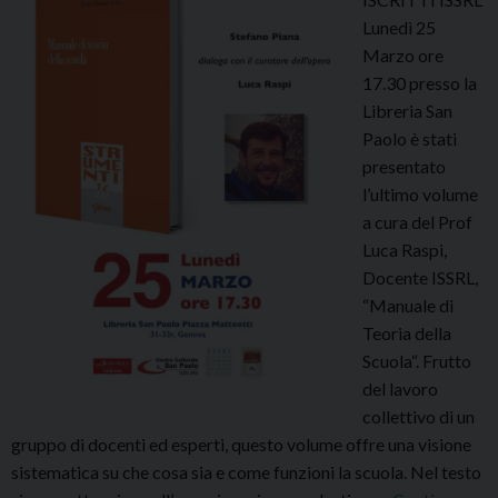
g
e
Lunedì 25
u
d
Marzo ore
e
e
17.30 presso la
r
l
Libreria San
r
P
Paolo è stati
a
r
presentato
.
o
l’ultimo volume
I
f
a cura del Prof
l
G
Luca Raspi,
c
.
Docente ISSRL,
a
C
“Manuale di
s
o
Teoria della
o
r
Scuola“. Frutto
d
i
del lavoro
e
n
collettivo di un
l
i
gruppo di docenti ed esperti, questo volume offre una visione
c
sistematica su che cosa sia e come funzioni la scuola. Nel testo
a