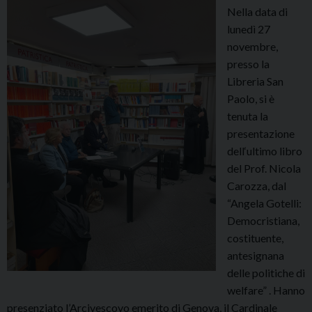
u
Nella data di
m
lunedì 27
i
novembre,
“
presso la
L
Libreria San
a
Paolo, si è
C
tenuta la
h
presentazione
i
dell‘ultimo libro
e
del Prof. Nicola
s
Carozza, dal
a
“Angela Gotelli:
s
Democristiana,
i
costituente,
f
antesignana
a
delle politiche di
c
welfare” . Hanno
o
presenziato l’Arcivescovo emerito di Genova, il Cardinale