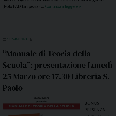
:
(Polo FAD La Spezia), …
Continua a leggere
“
»
i
S
n
c
l
a
i
v
b
a
13 MARZO 2024
r
r
e
“Manuale di Teoria della
e
r
i
Scuola”: presentazione Lunedì
i
n
a
t
25 Marzo ore 17.30 Libreria S.
i
e
l
m
Paolo
v
p
o
o
l
BONUS
d
u
PRESENZA
i
m
ISCRITTI ISSRL