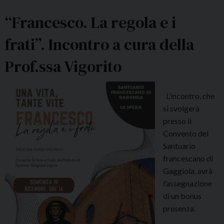
e
o
“Francesco. La regola e i
d
n
ì
e
frati”. Incontro a cura della
2
e
0
c
Prof.ssa Vigorito
D
o
i
r
c
r
L’incontro, che
e
e
si svolgerà
m
s
presso il
b
p
Convento del
r
o
Santuario
e
n
francescano di
o
s
Gaggiola, avrà
r
a
l’assegnazione
e
b
di un bonus
1
i
presenza.
7
l