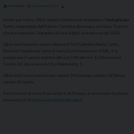
t
f
S
IMMAGINE
18 GENNAIO 2024
a
G
.
t
i
P
Anche per l’anno 2024, riparte l’iniziativa di formazione
Teologia per
a
u
a
Tutti
, organizzata dall’Azione Cattolica diocesana sul tema “Evento,
l
s
o
storia e memoria: i Vangeli e le loro origini” e promossa da ISSRL.
a
e
l
Gli incontri avranno come relatore il Prof Gabriele Maria Corini,
p
p
o
Docente Stabile per l’area di Sacra Scrittura presso ISSRL, e si
r
p
svolgerano il sabato mattina alle ore 9.00 alle ore 12.00 presso il
i
e
Centro AC diocesano in Vico Falamonica, 1.
m
M
Gli incontri sono previsti per sabato 20 Gennaio, sabato 16 Marzo,
a
i
sabato 20 Aprile.
M
l
i
i
Per iscriversi al corso il cui costo è di 20 euro, è necessario iscriversi
s
t
attraverso il sito
www.azionecattolica.ge.it
c
e
e
l
l
l
l
o