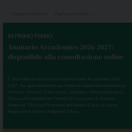
a
e
l
« Pagina precedente
l
Pagina successiva »
e
l
d
i
i
IN PRIMO PIANO
”
t
d
Annuario Accademico 2026-2027:
e
e
disponibile alla consultazione online
o
l
r
P
i
r
a
E’ disponibile la consultazione dell’Annuario Accademico 2026-
o
d
2027 . Per agevolare la lettura, sfoglia la sezione di suo interesse:
f
L’Istituto: Docenti, Orari Lezioni, Calendario, Informazioni tasse.
e
.
Clicca qui Programmi del Triennio (Corso Laurea in Scienze
l
C
Religiose). Clicca qui Programmi del Biennio (Corso di Laurea
l
a
Magistrale in Scienze Religiose). Clicca…
a
r
s
o
c
z