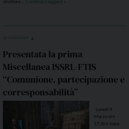
strutture …
Continua a leggere
P
»
t
e
r
a
g
e
z
n
s
i
o
e
o
n
n
5 MARZO 2024
t
e
Presentata la prima
a
L
z
u
Miscellanea ISSRL-FTIS
i
n
o
e
“Comunione, partecipazione e
n
d
e
ì
corresponsabilità”
d
2
e
5
Lunedì 4
l
M
Marzo ore
l
a
17.30 è stata
’
r