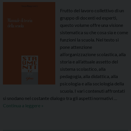
o
d
Frutto del lavoro collettivo di un
e
e
gruppo di docenti ed esperti,
L
l
questo volume offre una visione
a
l
sistematica su che cosa sia e come
C
i
funzioni la scuola. Nel testo si
h
b
pone attenzione
i
r
all’organizzazione scolastica, alla
e
o
storia e all’attuale assetto del
s
“
sistema scolastico, alla
a
A
pedagogia, alla didattica, alla
”
n
psicologia e alla sociologia della
g
scuola. I vari contenuti affrontati
e
si snodano nel costante dialogo tra gli aspetti normativi …
l
Continua a leggere
M
»
a
a
G
n
o
u
t