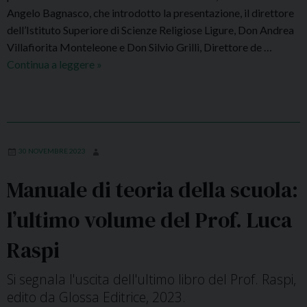
l
Angelo Bagnasco, che introdotto la presentazione, il direttore
l
dell’Istituto Superiore di Scienze Religiose Ligure, Don Andrea
o
Villafiorita Monteleone e Don Silvio Grilli, Direttore de …
q
Continua a leggere
L
»
u
a
i
p
o
r
”
e
e
s
30 NOVEMBRE 2023
“
e
Manuale di teoria della scuola:
L
n
o
t
l’ultimo volume del Prof. Luca
S
a
p
z
Raspi
i
i
r
o
Si segnala l'uscita dell'ultimo libro del Prof. Raspi,
i
n
edito da Glossa Editrice, 2023.
t
e