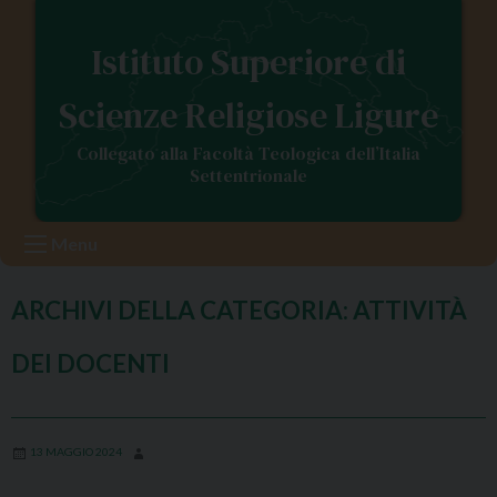
S
k
Istituto Superiore di
i
p
Scienze Religiose Ligure
t
o
Collegato alla Facoltà Teologica dell’Italia
c
Settentrionale
o
n
Menu
t
e
n
ARCHIVI DELLA CATEGORIA:
ATTIVITÀ
t
DEI DOCENTI
13 MAGGIO 2024