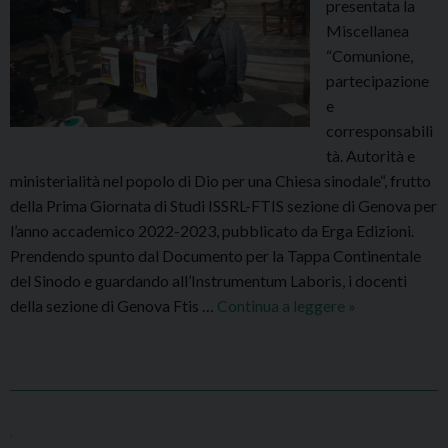
presentata la
u
z
Miscellanea
l
o
“Comunione,
t
o
partecipazione
i
r
e
m
e
corresponsabili
o
1
tà. Autorità e
v
7
ministerialità nel popolo di Dio per una Chiesa sinodale“, frutto
o
.
della Prima Giornata di Studi ISSRL-FTIS sezione di Genova per
l
3
l’anno accademico 2022-2023, pubblicato da Erga Edizioni.
u
0
Prendendo spunto dal Documento per la Tappa Continentale
m
L
del Sinodo e guardando all’Instrumentum Laboris, i docenti
e
i
della sezione di Genova Ftis …
Continua a leggere
P
»
d
b
r
e
r
e
l
e
s
P
r
e
r
i
n
o
a
,