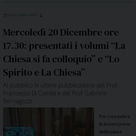
a
,
n
L
22 DICEMBRE 2023
e
u
a
n
Mercoledì 20 Dicembre ore
I
e
S
d
17.30: presentati i volumi “La
S
ì
Chiesa si fa colloquio” e “Lo
R
1
L
1
Spirito e La Chiesa”
-
M
F
a
Al pubblico le ultime pubblicazione del Prof
T
r
Francesco Di Comite e del Prof Gabriele
I
z
Bernagozzi
S
o
“
o
Per concludere
C
r
le lezioni prima
o
e
della pausa
m
1