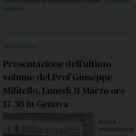
si pone attenzione all’organizzazione scolastica, …
Continua a
m
leggere
“
»
p
M
o
a
d
n
e
u
i
a
P
5 MARZO 2024
l
a
Presentazione dell’ultimo
e
s
d
t
volume del Prof Giuseppe
i
o
T
r
Militello, Lunedì 11 Marzo ore
e
i
o
”
17.30 in Genova
r
:
i
a
BONUS
a
r
PRESENZA PER
d
c