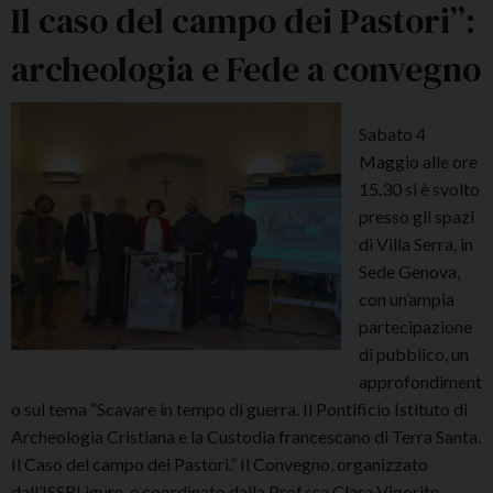
Il caso del campo dei Pastori”:
n
i
archeologia e Fede a convegno
c
h
e
Sabato 4
d
Maggio alle ore
i
15.30 si è svolto
s
presso gli spazi
i
di Villa Serra, in
n
Sede Genova,
o
con un’ampia
d
partecipazione
a
di pubblico, un
l
approfondiment
i
o sul tema “Scavare in tempo di guerra. Il Pontificio Istituto di
t
Archeologia Cristiana e la Custodia francescano di Terra Santa.
à
Il Caso del campo dei Pastori.” Il Convegno, organizzato
”
dall’ISSRLigure e coordinato dalla Prof.ssa Clara Vigorito