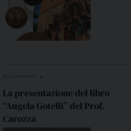
.
i
3
t
0
à
:
”
p
r
e
s
e
n
t
30 NOVEMBRE 2023
a
La presentazione del libro
t
i
“Angela Gotelli” del Prof.
i
v
Carozza
o
l